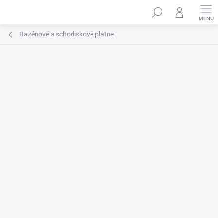
Prejsť
na
obsah
Bazénové a schodiskové platne