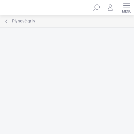
Prejsť
na
obsah
Plynové grily