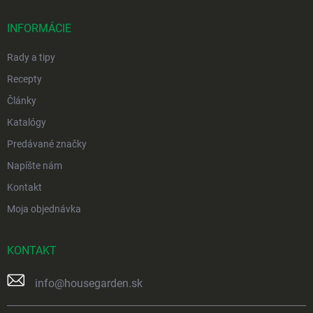
t
i
INFORMÁCIE
e
Rady a tipy
Recepty
Články
Katalógy
Predávané značky
Napíšte nám
Kontakt
Moja objednávka
KONTAKT
info
@
housegarden.sk