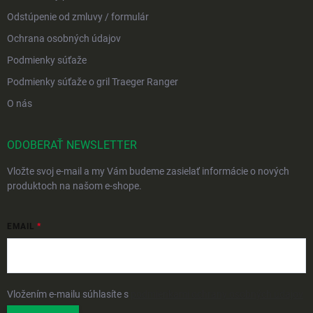
Odstúpenie od zmluvy / formulár
Ochrana osobných údajov
Podmienky súťaže
Podmienky súťaže o gril Traeger Ranger
O nás
ODOBERAŤ NEWSLETTER
Vložte svoj e-mail a my Vám budeme zasielať informácie o nových
produktoch na našom e-shope.
EMAIL
Vložením e-mailu súhlasíte s
podmienkami ochrany osobných údajov