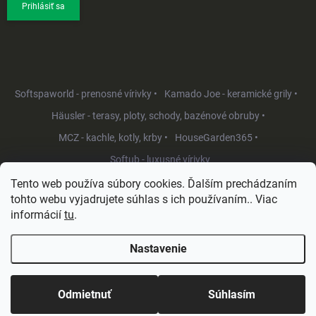
Prihlásiť sa
Softspaworld - prenosné vírivky •
Kamado Joe - keramické grily •
Häusler - terasy, ploty, schody, bazénové obruby •
MCZ - kachle, kotly, krby •
HouseGarden365 •
Softub - luxusné vírivky
Tento web používa súbory cookies. Ďalším prechádzaním
tohto webu vyjadrujete súhlas s ich používaním.. Viac
informácií
tu
.
Nastavenie
Copyright 2026
HouseGarden.sk
. Všetky práva vyhradené.
Upraviť
nastavenie cookies
Odmietnuť
Súhlasím
Vytvoril Shoptet