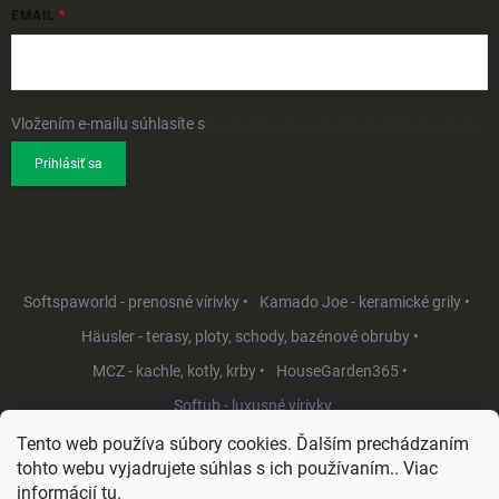
EMAIL
Vložením e-mailu súhlasíte s
podmienkami ochrany osobných údajov
Prihlásiť sa
Softspaworld - prenosné vírivky •
Kamado Joe - keramické grily •
Häusler - terasy, ploty, schody, bazénové obruby •
MCZ - kachle, kotly, krby •
HouseGarden365 •
Softub - luxusné vírivky
Tento web používa súbory cookies. Ďalším prechádzaním
tohto webu vyjadrujete súhlas s ich používaním.. Viac
informácií
tu
.