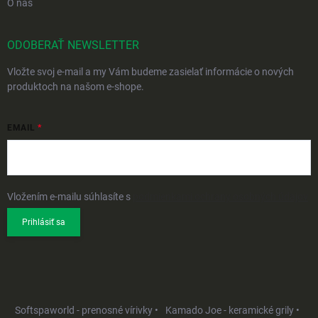
O nás
ODOBERAŤ NEWSLETTER
Vložte svoj e-mail a my Vám budeme zasielať informácie o nových
produktoch na našom e-shope.
EMAIL
Vložením e-mailu súhlasíte s
podmienkami ochrany osobných údajov
Prihlásiť sa
Softspaworld - prenosné vírivky •
Kamado Joe - keramické grily •