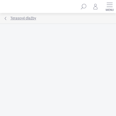
Prejsť
na
obsah
Terasové dlažby