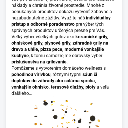
náklady a chránia životné prostredie. Mnohé z
ponúkaných produktov dokážu vytvoriť zábavné a
nezabudnuteľné zážitky. Využite náš
individuálny
prístup a odborné poradenstvo
pre výber tých
správnych produktov určených presne pre Vás.
Veľký výber všetkých grilov ako
keramické grily,
ohniskové grily, plynové grily, záhradné grily na
drevo a uhlie, pizza pece, moderné vonkajšie
kuchyne
, k tomu samozrejme obrovský výber
príslušenstva na grilovanie
.
Pomôžeme s vytvorením domáceho wellness s
pohodlnou vírivkou
, rôznymi typmi
sáun či
doplnkov do záhrady ako solárna sprcha,
vonkajšie ohnisko, terasové dlažby, ploty
a veľa
ďalšieho...