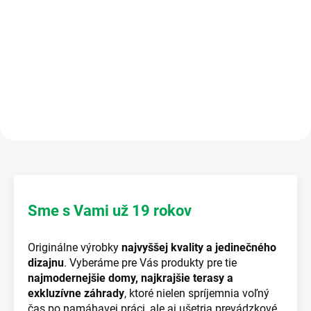
od Char Griller kvalitnou
Prémiová zmes vyrobená z
originálnou plachtou, ktorá je
napresno namletého čierneho
vode odolná a ľahko čistiteľná....
korenia podľa Aarona Franklina
vo veľkosti zŕn 16 mesh,
hrubozrnnej kóšer...
Sme s Vami už 19 rokov
Originálne výrobky
najvyššej kvality a jedinečného
dizajnu
. Vyberáme pre Vás produkty pre tie
najmodernejšie domy, najkrajšie terasy a
exkluzívne záhrady
, ktoré nielen spríjemnia voľný
čas po namáhavej práci, ale aj ušetria prevádzkové