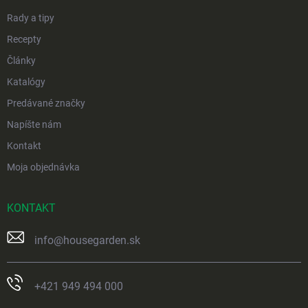
e
Rady a tipy
Recepty
Články
Katalógy
Predávané značky
Napíšte nám
Kontakt
Moja objednávka
KONTAKT
info
@
housegarden.sk
+421 949 494 000