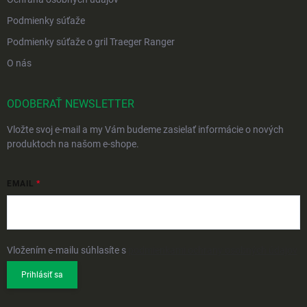
Podmienky súťaže
Podmienky súťaže o gril Traeger Ranger
O nás
ODOBERAŤ NEWSLETTER
Vložte svoj e-mail a my Vám budeme zasielať informácie o nových
produktoch na našom e-shope.
EMAIL
Vložením e-mailu súhlasíte s
podmienkami ochrany osobných údajov
Prihlásiť sa