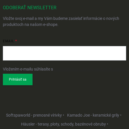
ODOBERAŤ NEWSLETTER
Vložte svoj e-mail a my Vám budeme zasielať informácie o nových
produktoch na našom e-shope.
EMAIL
Vložením e-mailu súhlasíte s
podmienkami ochrany osobných údajov
Prihlásiť sa
Softspaworld - prenosné vírivky •
Kamado Joe - keramické grily •
Häusler - terasy, ploty, schody, bazénové obruby •