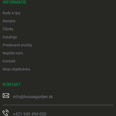
i
INFORMÁCIE
e
Rady a tipy
Recepty
Články
Katalógy
Predávané značky
Napíšte nám
Kontakt
Moja objednávka
KONTAKT
info
@
housegarden.sk
+421 949 494 000