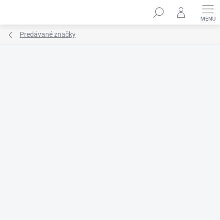
Prejsť
na
obsah
Predávané značky