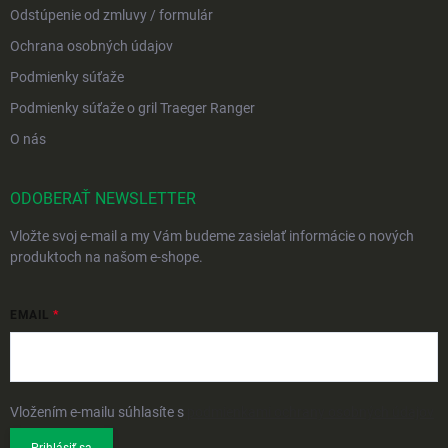
Odstúpenie od zmluvy / formulár
Ochrana osobných údajov
Podmienky súťaže
Podmienky súťaže o gril Traeger Ranger
O nás
ODOBERAŤ NEWSLETTER
Vložte svoj e-mail a my Vám budeme zasielať informácie o nových
produktoch na našom e-shope.
EMAIL
Vložením e-mailu súhlasíte s
podmienkami ochrany osobných údajov