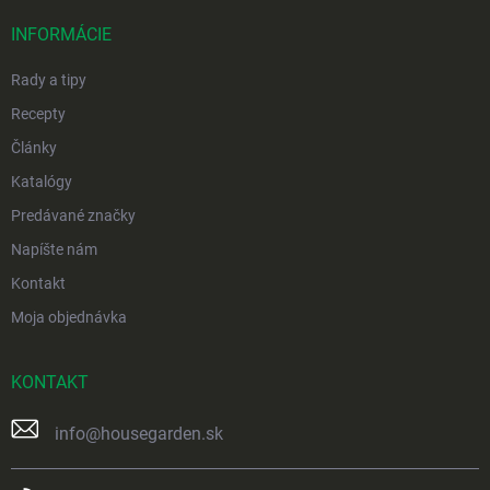
t
i
INFORMÁCIE
e
Rady a tipy
Recepty
Články
Katalógy
Predávané značky
Napíšte nám
Kontakt
Moja objednávka
KONTAKT
info
@
housegarden.sk