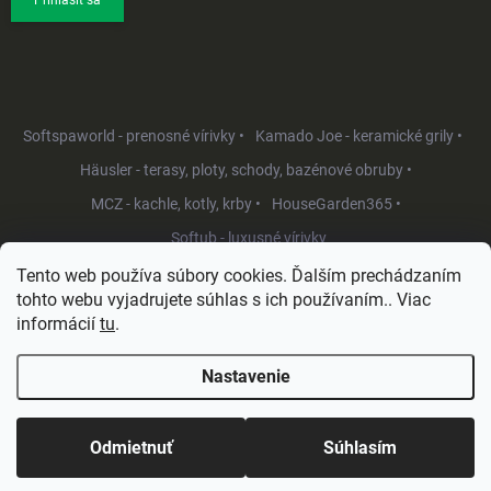
Prihlásiť sa
Softspaworld - prenosné vírivky •
Kamado Joe - keramické grily •
Häusler - terasy, ploty, schody, bazénové obruby •
MCZ - kachle, kotly, krby •
HouseGarden365 •
Softub - luxusné vírivky
Tento web používa súbory cookies. Ďalším prechádzaním
tohto webu vyjadrujete súhlas s ich používaním.. Viac
informácií
tu
.
Nastavenie
Copyright 2026
HouseGarden.sk
. Všetky práva vyhradené.
Upraviť
nastavenie cookies
Odmietnuť
Súhlasím
Vytvoril Shoptet