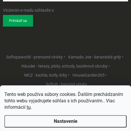
Vložením e-mailu súhlasíte s
podmienkami ochrany osobných údajov
Prihlásiť sa
Softspaworld - prenosné vírivky •
Kamado Joe - keramické grily •
Häusler - terasy, ploty, schody, bazénové obruby •
MCZ - kachle, kotly, krby •
HouseGarden365 •
Softub - luxusné vírivky
Tento web používa súbory cookies. Ďalším prechádzaním
tohto webu vyjadrujete súhlas s ich používaním.. Viac
informácií
tu
.
Nastavenie