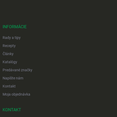
á
p
ä
t
i
INFORMÁCIE
e
Rady a tipy
Recepty
Články
Katalógy
Predávané značky
Napíšte nám
Kontakt
Moja objednávka
KONTAKT