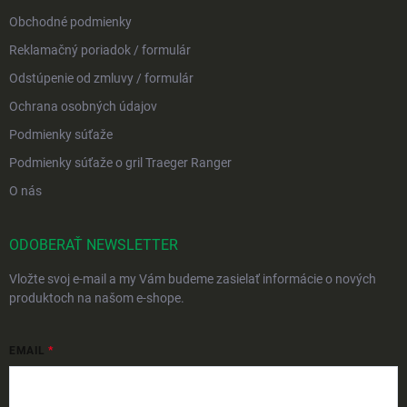
Obchodné podmienky
Reklamačný poriadok / formulár
Odstúpenie od zmluvy / formulár
Ochrana osobných údajov
Podmienky súťaže
Podmienky súťaže o gril Traeger Ranger
O nás
ODOBERAŤ NEWSLETTER
Vložte svoj e-mail a my Vám budeme zasielať informácie o nových
produktoch na našom e-shope.
EMAIL