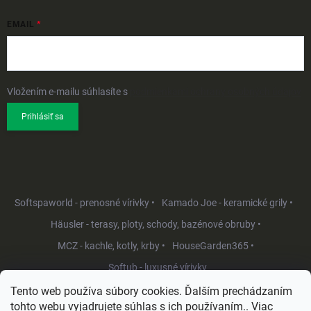
EMAIL
Vložením e-mailu súhlasíte s
podmienkami ochrany osobných údajov
Prihlásiť sa
Softspaworld - prenosné vírivky •
Kamado Joe - keramické grily •
Häusler - terasy, ploty, schody, bazénové obruby •
MCZ - kachle, kotly, krby •
HouseGarden365 •
Softub - luxusné vírivky
Tento web používa súbory cookies. Ďalším prechádzaním
tohto webu vyjadrujete súhlas s ich používaním.. Viac