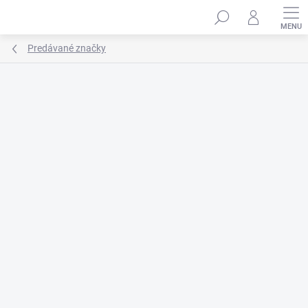
Prejsť
na
obsah
Predávané značky