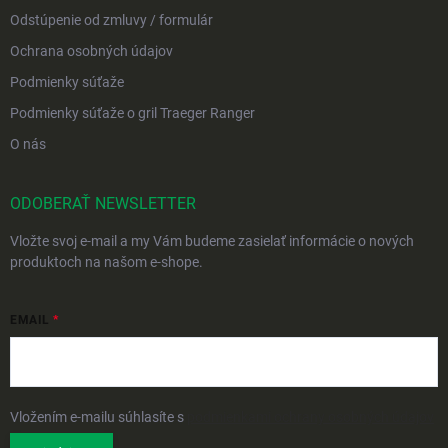
Odstúpenie od zmluvy / formulár
Ochrana osobných údajov
Podmienky súťaže
Podmienky súťaže o gril Traeger Ranger
O nás
ODOBERAŤ NEWSLETTER
Vložte svoj e-mail a my Vám budeme zasielať informácie o nových
produktoch na našom e-shope.
EMAIL
Vložením e-mailu súhlasíte s
podmienkami ochrany osobných údajov