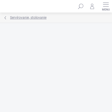
Prejsť
na
obsah
Servírovanie, stolovanie