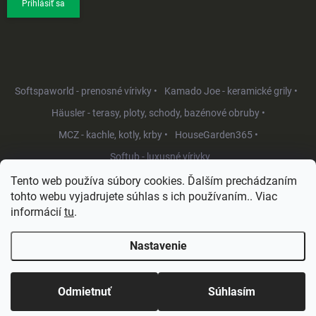
Prihlásiť sa
Softspaworld - prenosné vírivky •
Kamado Joe - keramické grily •
Häusler - terasy, ploty, schody, bazénové obruby •
MCZ - kachle, kotly, krby •
HouseGarden365 •
Softub - luxusné vírivky
Tento web používa súbory cookies. Ďalším prechádzaním
tohto webu vyjadrujete súhlas s ich používaním.. Viac
informácií
tu
.
Nastavenie
Copyright 2026
HouseGarden.sk
. Všetky práva vyhradené.
Upraviť
nastavenie cookies
Odmietnuť
Súhlasím
Vytvoril Shoptet