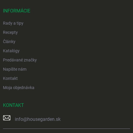
t
i
INFORMÁCIE
e
Rady a tipy
Recepty
Články
Katalógy
Predávané značky
Napíšte nám
Kontakt
Moja objednávka
KONTAKT
info
@
housegarden.sk