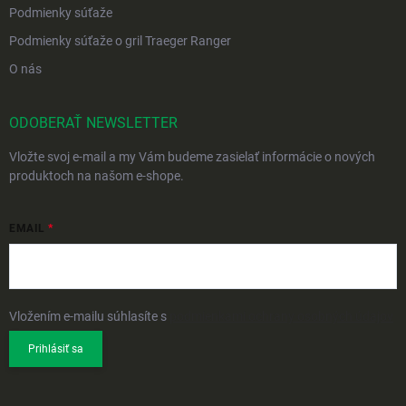
Podmienky súťaže
Podmienky súťaže o gril Traeger Ranger
O nás
ODOBERAŤ NEWSLETTER
Vložte svoj e-mail a my Vám budeme zasielať informácie o nových
produktoch na našom e-shope.
EMAIL
Vložením e-mailu súhlasíte s
podmienkami ochrany osobných údajov
Prihlásiť sa