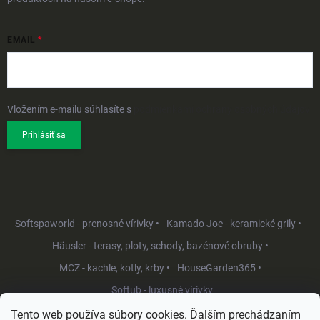
EMAIL
Vložením e-mailu súhlasíte s
podmienkami ochrany osobných údajov
Prihlásiť sa
Softspaworld - prenosné vírivky •
Kamado Joe - keramické grily •
Häusler - terasy, ploty, schody, bazénové obruby •
MCZ - kachle, kotly, krby •
HouseGarden365 •
Softub - luxusné vírivky
Tento web používa súbory cookies. Ďalším prechádzaním