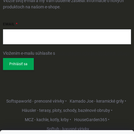
Vložte svoj e-mail a my Vám budeme zasielať informácie o nových
produktoch na našom e-shope.
EMAIL
Vložením e-mailu súhlasíte s
podmienkami ochrany osobných údajov
Prihlásiť sa
Softspaworld - prenosné vírivky •
Kamado Joe - keramické grily •
Häusler - terasy, ploty, schody, bazénové obruby •
MCZ - kachle, kotly, krby •
HouseGarden365 •
Softub - luxusné vírivky