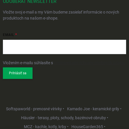
ODOBERAŤ NEWSLETTER
Vložte svoj e-mail a my Vám budeme zasielať informácie o nových
produktoch na našom e-shope.
EMAIL
Vložením e-mailu súhlasíte s
podmienkami ochrany osobných údajov
Prihlásiť sa
Softspaworld - prenosné vírivky •
Kamado Joe - keramické grily •
Häusler - terasy, ploty, schody, bazénové obruby •
MCZ - kachle, kotly, krby •
HouseGarden365 •