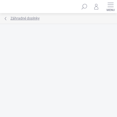
Prejsť
na
obsah
Záhradné doplnky