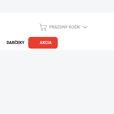
PRÁZDNY KOŠÍK
NÁKUPNÝ
KOŠÍK
DARČEKY
AKCIA