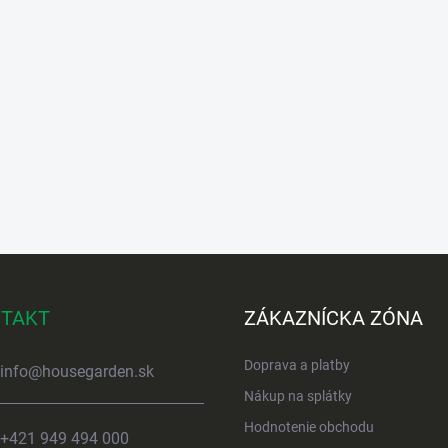
TAKT
ZÁKAZNÍCKA ZÓNA
Doprava a platby
info
@
housegarden.sk
Nákup na splátky
Hodnotenie obchodu
+421 949 494 000