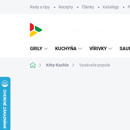
Prejsť
Rady a tipy
Recepty
Články
Katalógy
P
na
obsah
GRILY
KUCHYŇA
VÍRIVKY
SAU
Domov
Krby-Kachle
Vysávače popola