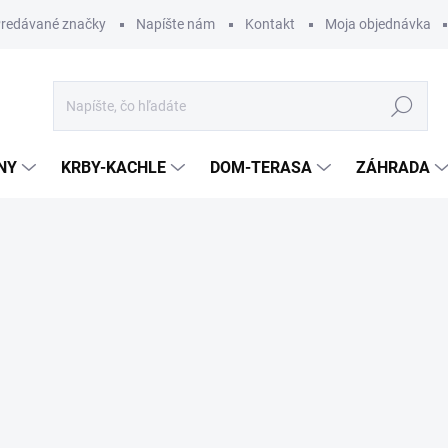
redávané značky
Napíšte nám
Kontakt
Moja objednávka
Hľadať
NY
KRBY-KACHLE
DOM-TERASA
ZÁHRADA