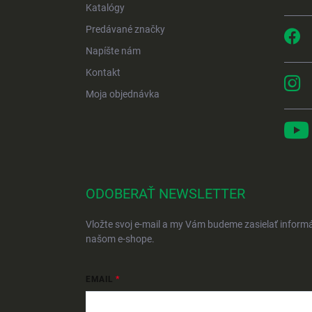
Katalógy
Predávané značky
Napíšte nám
Kontakt
Moja objednávka
ODOBERAŤ NEWSLETTER
Vložte svoj e-mail a my Vám budeme zasielať inform
našom e-shope.
EMAIL