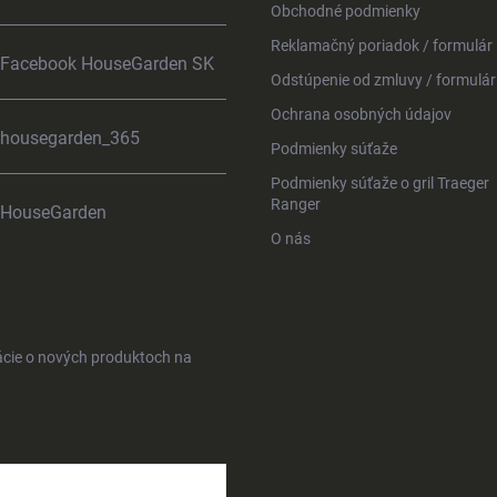
Obchodné podmienky
Reklamačný poriadok / formulár
Facebook HouseGarden SK
Odstúpenie od zmluvy / formulár
Ochrana osobných údajov
housegarden_365
Podmienky súťaže
Podmienky súťaže o gril Traeger
Ranger
HouseGarden
O nás
ácie o nových produktoch na