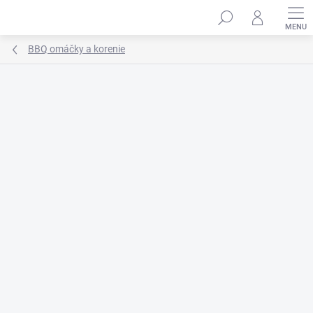
Prejsť
na
obsah
BBQ omáčky a korenie