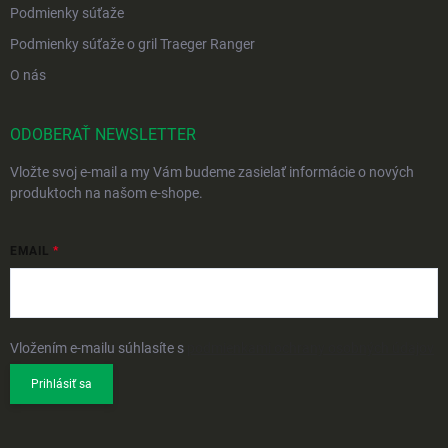
Podmienky súťaže
Podmienky súťaže o gril Traeger Ranger
O nás
ODOBERAŤ NEWSLETTER
Vložte svoj e-mail a my Vám budeme zasielať informácie o nových
produktoch na našom e-shope.
EMAIL
Vložením e-mailu súhlasíte s
podmienkami ochrany osobných údajov
Prihlásiť sa