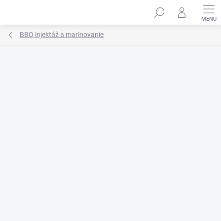
Prejsť
na
obsah
BBQ injektáž a marinovanie