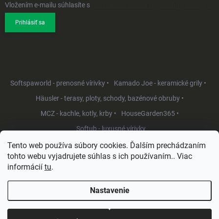
Vložením e-mailu súhlasíte s
podmienkami ochrany osobných údajov
Prihlásiť sa
Softspaworld - prenosné vírivky •
Kamado Joe - keramické grily •
Häusler - terasy, ploty, schody, bazénové obruby •
MCZ - kachle, kotly, krby •
HouseGarden365 •
Softub - luxusné vírivky
Tento web používa súbory cookies. Ďalším prechádzaním
tohto webu vyjadrujete súhlas s ich používaním.. Viac
informácií
tu
.
Nastavenie
Copyright 2026
HouseGarden.sk
. Všetky práva vyhradené.
Upraviť
nastavenie cookies