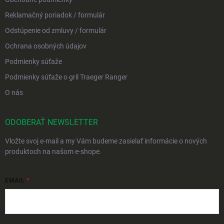
Reklamačný poriadok / formulár
Odstúpenie od zmluvy / formulár
Ochrana osobných údajov
Podmienky súťaže
Podmienky súťaže o gril Traeger Ranger
O nás
ODOBERAŤ NEWSLETTER
Vložte svoj e-mail a my Vám budeme zasielať informácie o nových
produktoch na našom e-shope.
EMAIL