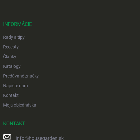
p
ä
t
i
INFORMÁCIE
e
Rady a tipy
Recepty
Články
Katalógy
Predávané značky
Napíšte nám
Kontakt
Moja objednávka
KONTAKT
info
@
housegarden.sk