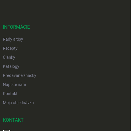
á
p
ä
t
i
INFORMÁCIE
e
Rady a tipy
Recepty
Články
Katalógy
Predávané značky
Napíšte nám
Kontakt
Moja objednávka
KONTAKT