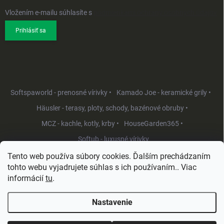
Vložením e-mailu súhlasíte s
podmienkami ochrany osobných údajov
Prihlásiť sa
Softspaworld - prenosné vírivky •
Kamado Joe - keramické grily •
Häusler - terasy, ploty, schody, bazénové obruby •
MCZ - kachle, kotly, krby •
HouseGarden365 •
Softub - luxusné vírivky
Tento web používa súbory cookies. Ďalším prechádzaním
tohto webu vyjadrujete súhlas s ich používaním.. Viac
informácií
tu
.
Nastavenie
Copyright 2026
HouseGarden.sk
. Všetky práva vyhradené.
Upraviť