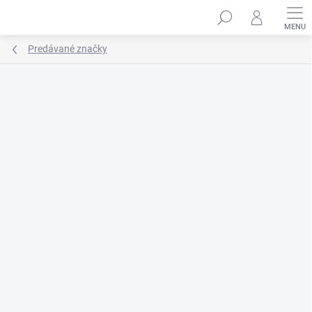
Prejsť
na
obsah
Predávané značky