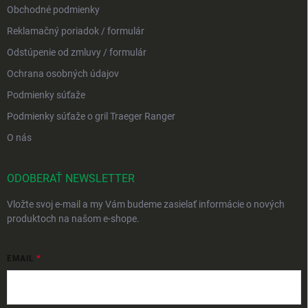
Obchodné podmienky
Reklamačný poriadok / formulár
Odstúpenie od zmluvy / formulár
Ochrana osobných údajov
Podmienky súťaže
Podmienky súťaže o gril Traeger Ranger
O nás
ODOBERAŤ NEWSLETTER
Vložte svoj e-mail a my Vám budeme zasielať informácie o nových
produktoch na našom e-shope.
EMAIL