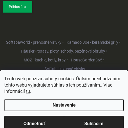
Prihlásiť sa
Softspaworld - prenosné vírivky •
Kamado Joe - keramické grily •
Häusler - terasy, ploty, schody, bazénové obruby •
MCZ - kachle, kotly, krby •
HouseGarden365 •
Softub - luxusné vírivky
Tento web používa súbory cookies. Ďalším prechádzaním
tohto webu vyjadrujete súhlas s ich používaním.. Viac
informácií
tu
.
Nastavenie
Copyright 2026
HouseGarden.sk
. Všetky práva vyhradené.
Upraviť
nastavenie cookies
Odmietnuť
Súhlasím