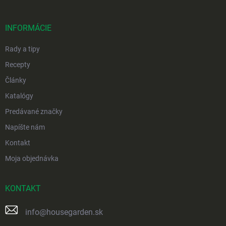
ä
t
i
INFORMÁCIE
e
Rady a tipy
Recepty
Články
Katalógy
Predávané značky
Napíšte nám
Kontakt
Moja objednávka
KONTAKT
info
@
housegarden.sk