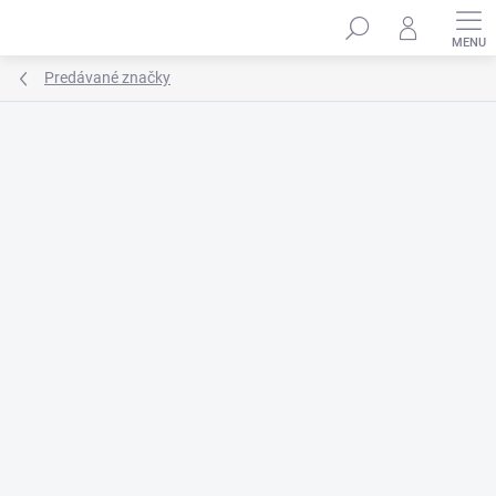
Prejsť
na
obsah
Predávané značky