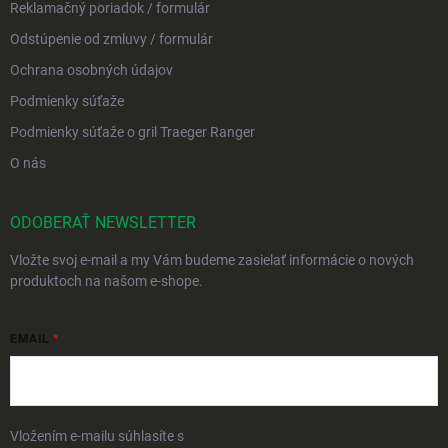
Reklamačný poriadok / formulár
Odstúpenie od zmluvy / formulár
Ochrana osobných údajov
Podmienky súťaže
Podmienky súťaže o gril Traeger Ranger
O nás
ODOBERAŤ NEWSLETTER
Vložte svoj e-mail a my Vám budeme zasielať informácie o nových
produktoch na našom e-shope.
EMAIL
Vložením e-mailu súhlasíte s
podmienkami ochrany osobných údajov