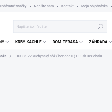
redávané značky
Napíšte nám
Kontakt
Moja objednávka
Hľadať
NY
KRBY-KACHLE
DOM-TERASA
ZÁHRADA
nože
HUUSK V2 kuchynský nôž ( bez obalu ) Huusk
Bez obalu