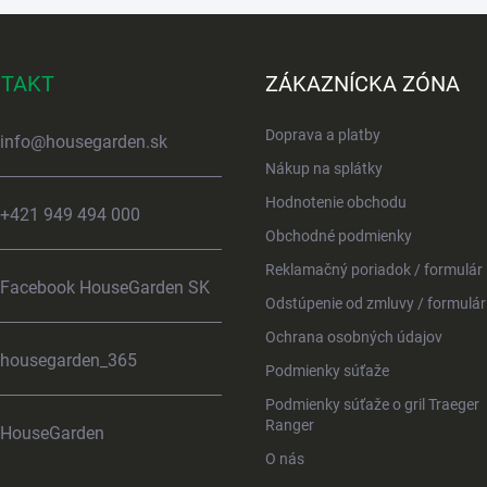
TAKT
ZÁKAZNÍCKA ZÓNA
Doprava a platby
info
@
housegarden.sk
Nákup na splátky
Hodnotenie obchodu
+421 949 494 000
Obchodné podmienky
Reklamačný poriadok / formulár
Facebook HouseGarden SK
Odstúpenie od zmluvy / formulár
Ochrana osobných údajov
housegarden_365
Podmienky súťaže
Podmienky súťaže o gril Traeger
Ranger
HouseGarden
O nás