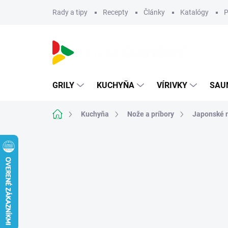
Prejsť
Rady a tipy
Recepty
Články
Katalógy
P
na
obsah
GRILY
KUCHYŇA
VÍRIVKY
SAU
Domov
Kuchyňa
Nože a príbory
Japonské 