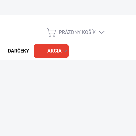
PRÁZDNY KOŠÍK
NÁKUPNÝ
KOŠÍK
DARČEKY
AKCIA