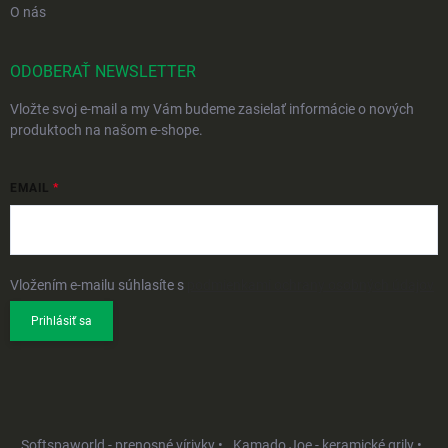
O nás
ODOBERAŤ NEWSLETTER
Vložte svoj e-mail a my Vám budeme zasielať informácie o nových
produktoch na našom e-shope.
EMAIL
Vložením e-mailu súhlasíte s
podmienkami ochrany osobných údajov
Prihlásiť sa
Softspaworld - prenosné vírivky •
Kamado Joe - keramické grily •