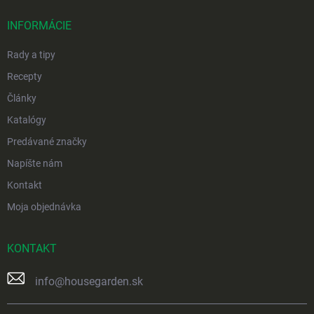
t
i
INFORMÁCIE
e
Rady a tipy
Recepty
Články
Katalógy
Predávané značky
Napíšte nám
Kontakt
Moja objednávka
KONTAKT
info
@
housegarden.sk