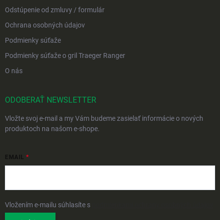
Odstúpenie od zmluvy / formulár
Ochrana osobných údajov
Podmienky súťaže
Podmienky súťaže o gril Traeger Ranger
O nás
ODOBERAŤ NEWSLETTER
Vložte svoj e-mail a my Vám budeme zasielať informácie o nových
produktoch na našom e-shope.
EMAIL
Vložením e-mailu súhlasíte s
podmienkami ochrany osobných údajov