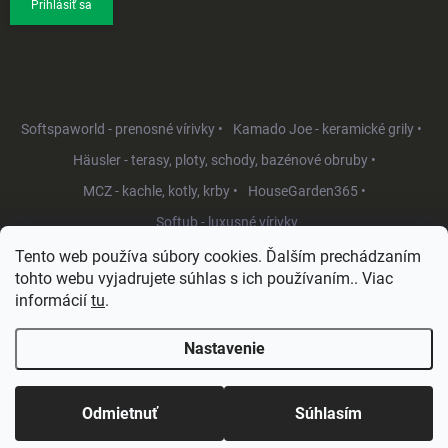
Prihlásiť sa
Softspaworld - prenosné vírivky •
Kamado Joe - keramické grily •
Häusler - terasy, ploty, schody, bazénové obruby •
MCZ - kachle, kotly, krby •
HouseGarden365 •
Softub - luxusné vírivky
Tento web používa súbory cookies. Ďalším prechádzaním
tohto webu vyjadrujete súhlas s ich používaním.. Viac
informácií
tu
.
Nastavenie
Copyright 2026
HouseGarden.sk
. Všetky práva vyhradené.
Upraviť
nastavenie cookies
Odmietnuť
Súhlasím
Vytvoril Shoptet