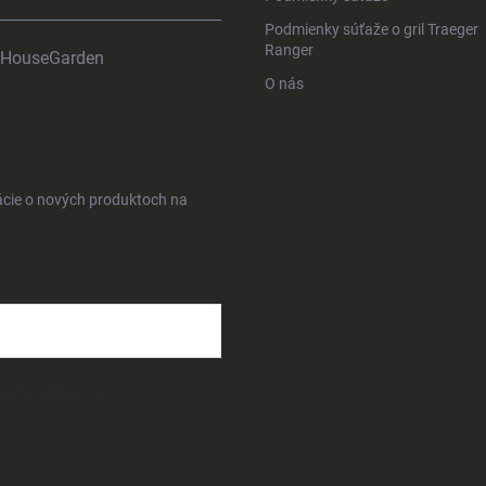
Podmienky súťaže o gril Traeger
Ranger
HouseGarden
O nás
ácie o nových produktoch na
osobných údajov