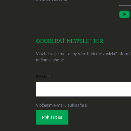
ODOBERAŤ NEWSLETTER
Vložte svoj e-mail a my Vám budeme zasielať inform
našom e-shope.
EMAIL
Vložením e-mailu súhlasíte s
podmienkami ochrany 
Prihlásiť sa