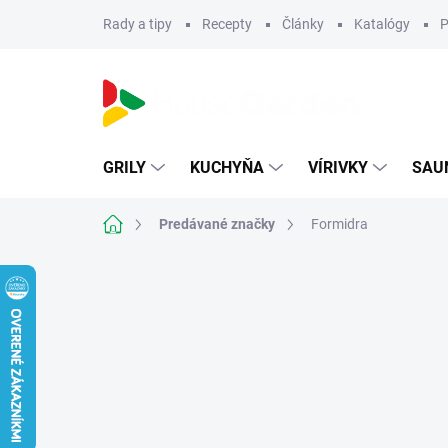
Prejsť
Rady a tipy
Recepty
Články
Katalógy
P
na
obsah
GRILY
KUCHYŇA
VÍRIVKY
SAU
Domov
Predávané značky
Formidra