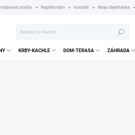
redávané značky
Napíšte nám
Kontakt
Moja objednávka
Hľadať
NY
KRBY-KACHLE
DOM-TERASA
ZÁHRADA