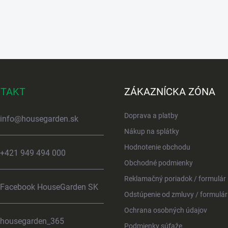
TAKT
ZÁKAZNÍCKA ZÓNA
Doprava a platby
info
@
housegarden.sk
Nákup na splátky
Hodnotenie obchodu
+421 949 494 000
Obchodné podmienky
Reklamačný poriadok / formulár
Facebook HouseGarden SK
Odstúpenie od zmluvy / formulár
Ochrana osobných údajov
housegarden_365
Podmienky súťaže