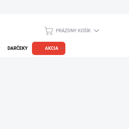
PRÁZDNY KOŠÍK
NÁKUPNÝ
KOŠÍK
DARČEKY
AKCIA