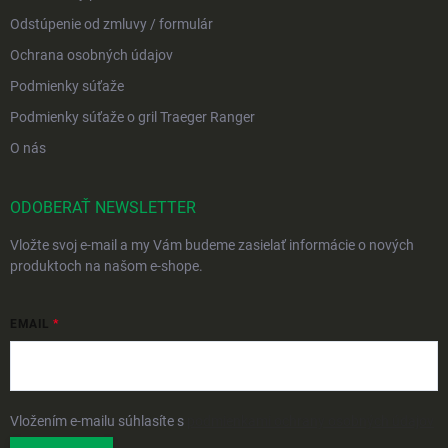
Odstúpenie od zmluvy / formulár
Ochrana osobných údajov
Podmienky súťaže
Podmienky súťaže o gril Traeger Ranger
O nás
ODOBERAŤ NEWSLETTER
Vložte svoj e-mail a my Vám budeme zasielať informácie o nových
produktoch na našom e-shope.
EMAIL
Vložením e-mailu súhlasíte s
podmienkami ochrany osobných údajov