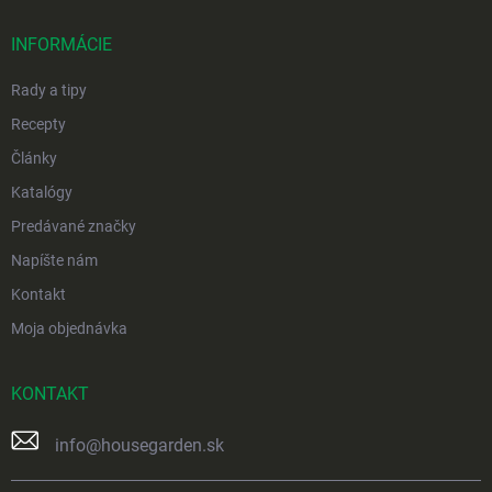
t
i
INFORMÁCIE
e
Rady a tipy
Recepty
Články
Katalógy
Predávané značky
Napíšte nám
Kontakt
Moja objednávka
KONTAKT
info
@
housegarden.sk