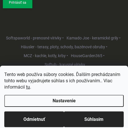
Prihlásiť sa
Softspaworld - prenosné vírivky •
Kamado Joe - keramické grily •
Häusler - terasy, ploty, schody, bazénové obruby •
MCZ - kachle, kotly, krby •
HouseGarden365 •
Softub - luxusné vírivky
Tento web používa súbory cookies. Ďalším prechádzaním
tohto webu vyjadrujete súhlas s ich používaním.. Viac
informácií
tu
.
Nastavenie
Copyright 2026
HouseGarden.sk
. Všetky práva vyhradené.
Upraviť
nastavenie cookies
Odmietnuť
Súhlasím
Vytvoril Shoptet