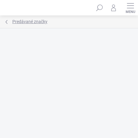
Prejsť
na
obsah
Predávané značky