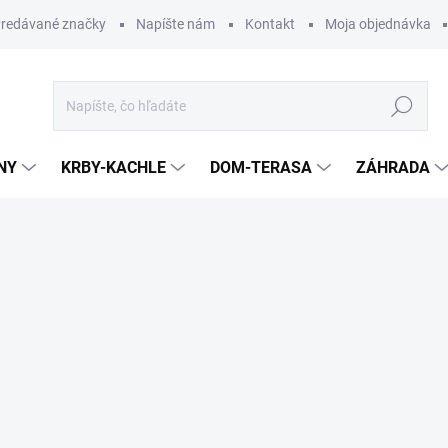
redávané značky
Napíšte nám
Kontakt
Moja objednávka
Hľadať
NY
KRBY-KACHLE
DOM-TERASA
ZÁHRADA