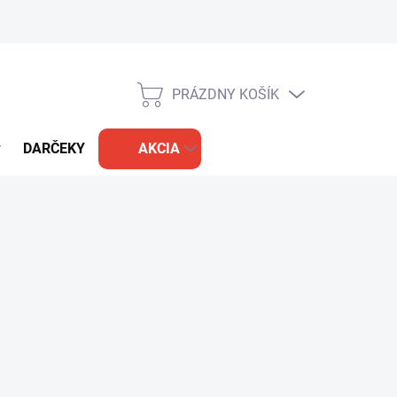
PRÁZDNY KOŠÍK
NÁKUPNÝ
KOŠÍK
DARČEKY
AKCIA