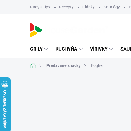
Prejsť
Rady a tipy
Recepty
Články
Katalógy
P
na
obsah
GRILY
KUCHYŇA
VÍRIVKY
SAU
Domov
Predávané značky
Fogher