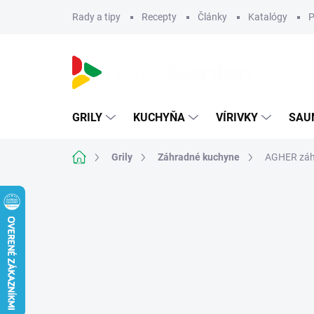
Prejsť
Rady a tipy
Recepty
Články
Katalógy
P
na
obsah
GRILY
KUCHYŇA
VÍRIVKY
SAU
Domov
Grily
Záhradné kuchyne
AGHER záh