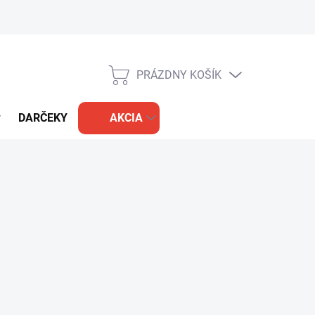
PRÁZDNY KOŠÍK
NÁKUPNÝ
KOŠÍK
DARČEKY
AKCIA