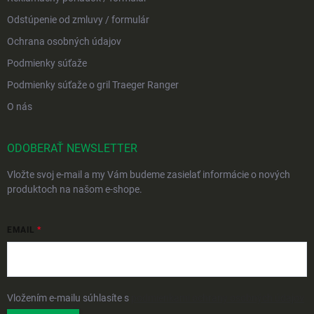
Odstúpenie od zmluvy / formulár
Ochrana osobných údajov
Podmienky súťaže
Podmienky súťaže o gril Traeger Ranger
O nás
ODOBERAŤ NEWSLETTER
Vložte svoj e-mail a my Vám budeme zasielať informácie o nových
produktoch na našom e-shope.
EMAIL
Vložením e-mailu súhlasíte s
podmienkami ochrany osobných údajov