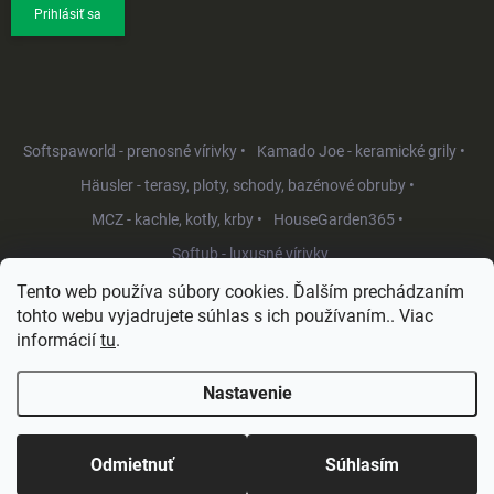
Prihlásiť sa
Softspaworld - prenosné vírivky •
Kamado Joe - keramické grily •
Häusler - terasy, ploty, schody, bazénové obruby •
MCZ - kachle, kotly, krby •
HouseGarden365 •
Softub - luxusné vírivky
Tento web používa súbory cookies. Ďalším prechádzaním
tohto webu vyjadrujete súhlas s ich používaním.. Viac
informácií
tu
.
Nastavenie
Copyright 2026
HouseGarden.sk
. Všetky práva vyhradené.
Upraviť
nastavenie cookies
Odmietnuť
Súhlasím
Vytvoril Shoptet