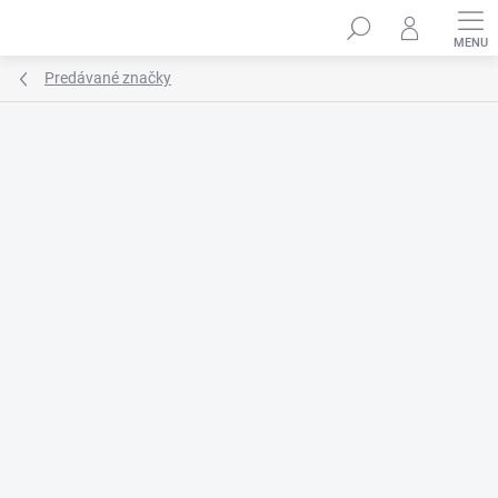
Prejsť
na
obsah
Predávané značky