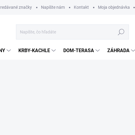
redávané značky
Napíšte nám
Kontakt
Moja objednávka
Hľadať
NY
KRBY-KACHLE
DOM-TERASA
ZÁHRADA