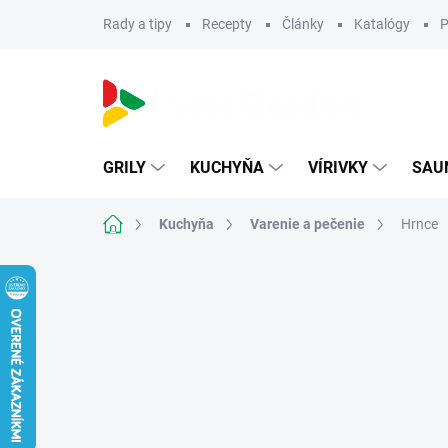
Prejsť
Rady a tipy
Recepty
Články
Katalógy
P
na
obsah
GRILY
KUCHYŇA
VÍRIVKY
SAU
Domov
Kuchyňa
Varenie a pečenie
Hrnce