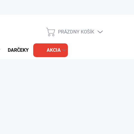
PRÁZDNY KOŠÍK
NÁKUPNÝ
KOŠÍK
DARČEKY
AKCIA