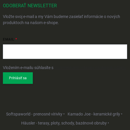
ODOBERAŤ NEWSLETTER
Vložte svoj e-mail a my Vám budeme zasielať informácie o nových
produktoch na našom e-shope.
EMAIL
Vložením e-mailu súhlasíte s
podmienkami ochrany osobných údajov
Prihlásiť sa
Softspaworld - prenosné vírivky •
Kamado Joe - keramické grily •
Häusler - terasy, ploty, schody, bazénové obruby •