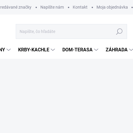
redávané značky
Napíšte nám
Kontakt
Moja objednávka
Hľadať
NY
KRBY-KACHLE
DOM-TERASA
ZÁHRADA