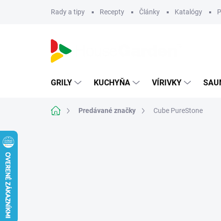
Prejsť
Rady a tipy
Recepty
Články
Katalógy
P
na
obsah
GRILY
KUCHYŇA
VÍRIVKY
SAU
Domov
Predávané značky
Cube PureStone