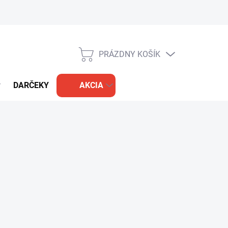
PRÁZDNY KOŠÍK
NÁKUPNÝ
KOŠÍK
DARČEKY
AKCIA