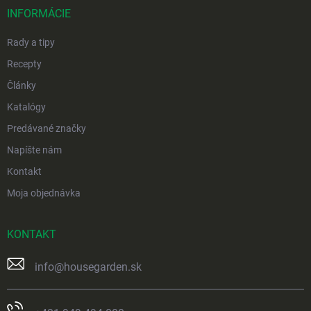
i
INFORMÁCIE
e
Rady a tipy
Recepty
Články
Katalógy
Predávané značky
Napíšte nám
Kontakt
Moja objednávka
KONTAKT
info
@
housegarden.sk