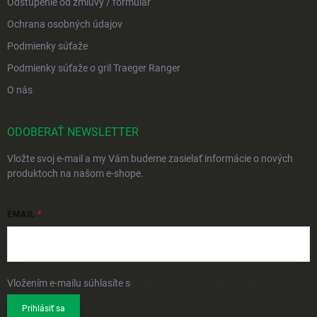
Odstúpenie od zmluvy / formulár
Ochrana osobných údajov
Podmienky súťaže
Podmienky súťaže o gril Traeger Ranger
O nás
ODOBERAŤ NEWSLETTER
Vložte svoj e-mail a my Vám budeme zasielať informácie o nových
produktoch na našom e-shope.
EMAIL
Vložením e-mailu súhlasíte s
podmienkami ochrany osobných údajov
Prihlásiť sa