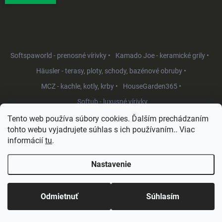
Softspaworld - prenosné vírivky •
Kamado Joe - keramické grily •
Häusler - terasy, ploty, schody, bazénové obruby •
MCZ - kachle, kotly, krby •
HouseGarden365 •
Softub - luxusné vírivky
Tento web používa súbory cookies. Ďalším prechádzaním
tohto webu vyjadrujete súhlas s ich používaním.. Viac
informácií
tu
.
Nastavenie
Copyright 2026
HouseGarden.sk
. Všetky práva vyhradené.
Upraviť
nastavenie cookies
Odmietnuť
Súhlasím
Vytvoril Shoptet