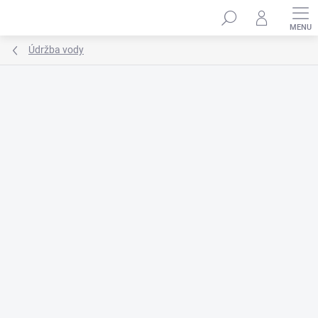
Prejsť
na
obsah
Údržba vody