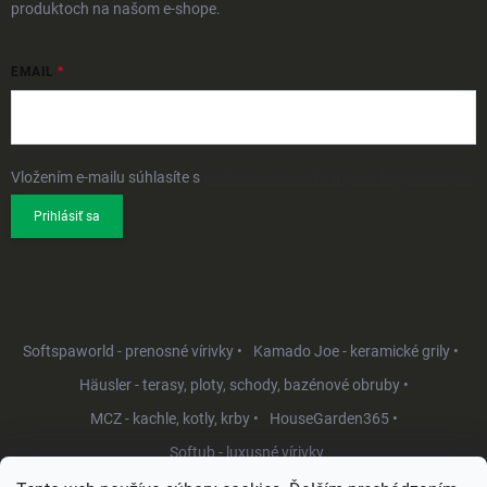
produktoch na našom e-shope.
EMAIL
Vložením e-mailu súhlasíte s
podmienkami ochrany osobných údajov
Prihlásiť sa
Softspaworld - prenosné vírivky •
Kamado Joe - keramické grily •
Häusler - terasy, ploty, schody, bazénové obruby •
MCZ - kachle, kotly, krby •
HouseGarden365 •
Softub - luxusné vírivky