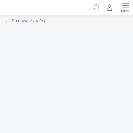
Prejsť
na
obsah
Predávané značky