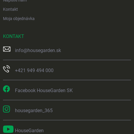
Napíšte nám
Kontakt
Moja objednávka
KONTAKT
info
@
housegarden.sk
+421 949 494 000
Facebook HouseGarden SK
housegarden_365
HouseGarden