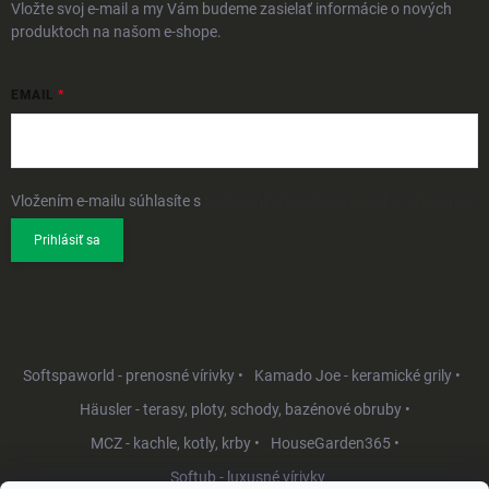
Vložte svoj e-mail a my Vám budeme zasielať informácie o nových
produktoch na našom e-shope.
EMAIL
Vložením e-mailu súhlasíte s
podmienkami ochrany osobných údajov
Prihlásiť sa
Softspaworld - prenosné vírivky •
Kamado Joe - keramické grily •
Häusler - terasy, ploty, schody, bazénové obruby •
MCZ - kachle, kotly, krby •
HouseGarden365 •
Softub - luxusné vírivky