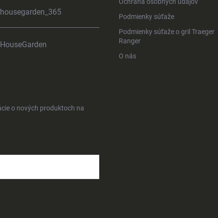
Ochrana osobných údajov
housegarden_365
Podmienky súťaže
Podmienky súťaže o gril Traeger
Ranger
HouseGarden
O nás
ácie o nových produktoch na
osobných údajov