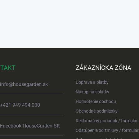
TAKT
ZÁKAZNÍCKA ZÓNA
Doprava a platby
info
@
housegarden.sk
Nákup na splátky
Hodnotenie obchodu
+421 949 494 000
Obchodné podmienky
Reklamačný poriadok / formulár
Facebook HouseGarden SK
Odstúpenie od zmluvy / formulár