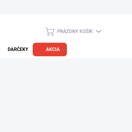
PRÁZDNY KOŠÍK
NÁKUPNÝ
KOŠÍK
DARČEKY
AKCIA