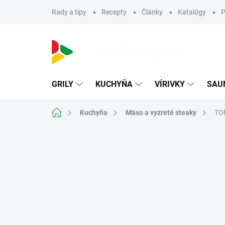
Prejsť
Rady a tipy
Recepty
Články
Katalógy
P
na
obsah
GRILY
KUCHYŇA
VÍRIVKY
SAU
Domov
Kuchyňa
Mäso a vyzreté steaky
TO