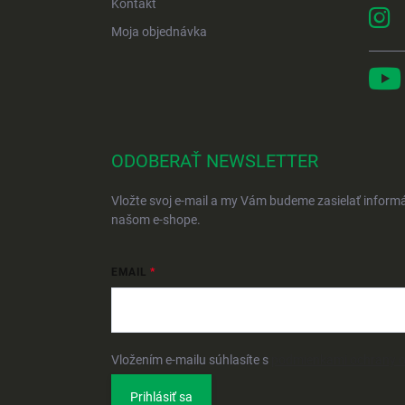
Kontakt
Moja objednávka
ODOBERAŤ NEWSLETTER
Vložte svoj e-mail a my Vám budeme zasielať inform
našom e-shope.
EMAIL
Vložením e-mailu súhlasíte s
podmienkami ochrany 
Prihlásiť sa