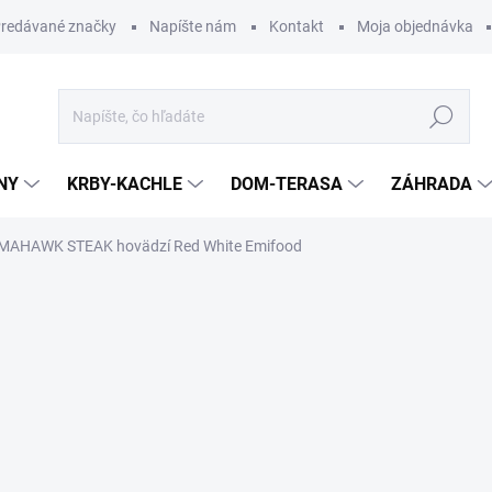
redávané značky
Napíšte nám
Kontakt
Moja objednávka
Hľadať
NY
KRBY-KACHLE
DOM-TERASA
ZÁHRADA
MAHAWK STEAK hovädzí Red White Emifood