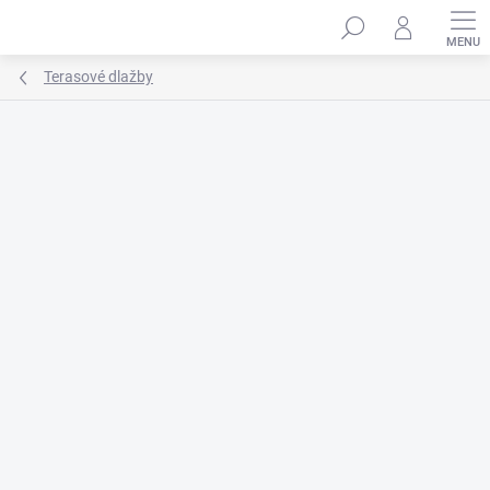
Prejsť
na
obsah
Terasové dlažby