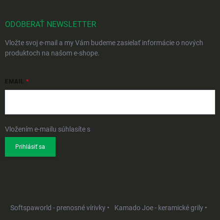
ODOBERAŤ NEWSLETTER
Vložte svoj e-mail a my Vám budeme zasielať informácie o nových
produktoch na našom e-shope.
EMAIL
Vložením e-mailu súhlasíte s
podmienkami ochrany osobných údajov
Prihlásiť sa
Softspaworld - prenosné vírivky •
Kamado Joe - keramické grily •