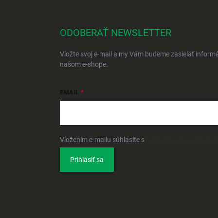
ODOBERAŤ NEWSLETTER
Vložte svoj e-mail a my Vám budeme zasielať inform
našom e-shope.
EMAIL
Vložením e-mailu súhlasíte s
podmienkami ochrany 
Prihlásiť sa