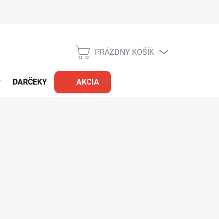
PRÁZDNY KOŠÍK
NÁKUPNÝ
KOŠÍK
DARČEKY
AKCIA