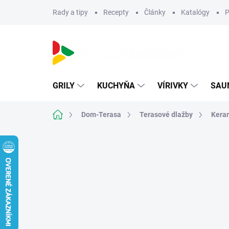
Prejsť
Rady a tipy
Recepty
Články
Katalógy
P
na
obsah
GRILY
KUCHYŇA
VÍRIVKY
SAU
Domov
Dom-Terasa
Terasové dlažby
Keram