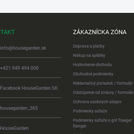
TAKT
ZÁKAZNÍCKA ZÓNA
Doprava a platby
info
@
housegarden.sk
Nákup na splátky
Hodnotenie obchodu
+421 949 494 000
Obchodné podmienky
Reklamačný poriadok / formulár
Facebook HouseGarden SK
Odstúpenie od zmluvy / formulár
Ochrana osobných údajov
housegarden_365
Podmienky súťaže
Podmienky súťaže o gril Traeger
Ranger
HouseGarden