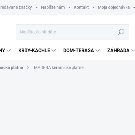
redávané značky
Napíšte nám
Kontakt
Moja objednávka
Hľadať
NY
KRBY-KACHLE
DOM-TERASA
ZÁHRADA
ické platne
MADERA keramické platne