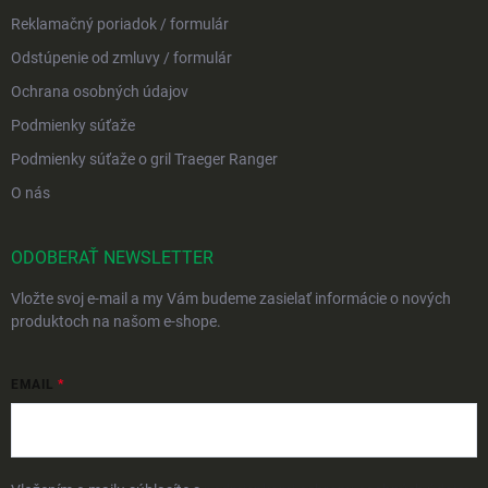
Reklamačný poriadok / formulár
Odstúpenie od zmluvy / formulár
Ochrana osobných údajov
Podmienky súťaže
Podmienky súťaže o gril Traeger Ranger
O nás
ODOBERAŤ NEWSLETTER
Vložte svoj e-mail a my Vám budeme zasielať informácie o nových
produktoch na našom e-shope.
EMAIL