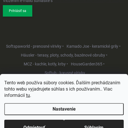
Vložením e-mailu súhlasíte s
podmienkami ochrany osobných údajov
Prihlásiť sa
Softspaworld - prenosné vírivky •
Kamado Joe - keramické grily •
Häusler - terasy, ploty, schody, bazénové obruby •
MCZ - kachle, kotly, krby •
HouseGarden365 •
Softub - luxusné vírivky
Tento web používa súbory cookies. Ďalším prechádzaním
tohto webu vyjadrujete súhlas s ich používaním.. Viac
informácií
tu
.
Nastavenie
Copyright 2026
HouseGarden.sk
. Všetky práva vyhradené.
Upraviť
nastavenie cookies
Odmietnuť
Súhlasím