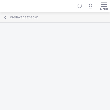
Prejsť
na
obsah
Predávané značky