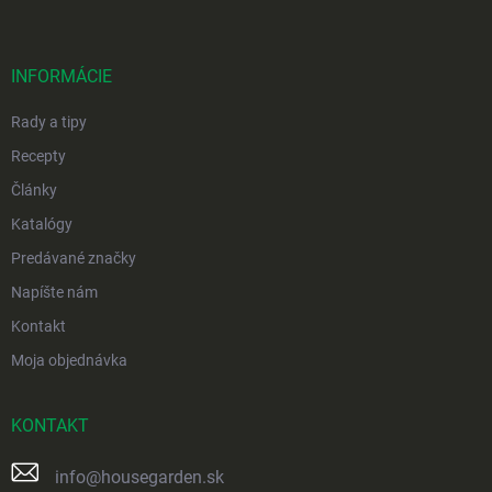
p
ä
t
i
INFORMÁCIE
e
Rady a tipy
Recepty
Články
Katalógy
Predávané značky
Napíšte nám
Kontakt
Moja objednávka
KONTAKT
info
@
housegarden.sk