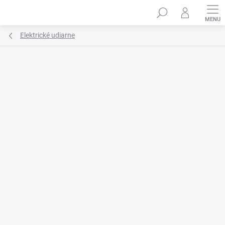
Prejsť
na
obsah
Elektrické udiarne