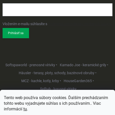
Vložením e-mailu súhlasíte s
podmienkami ochrany osobných údajov
Prihlásiť sa
Softspaworld - prenosné vírivky •
Kamado Joe - keramické grily •
Häusler - terasy, ploty, schody, bazénové obruby •
MCZ - kachle, kotly, krby •
HouseGarden365 •
Softub - luxusné vírivky
Tento web používa súbory cookies. Ďalším prechádzaním
tohto webu vyjadrujete súhlas s ich používaním.. Viac
informácií
tu
.