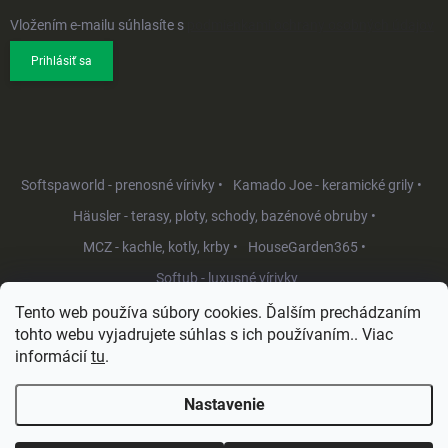
Vložením e-mailu súhlasíte s
podmienkami ochrany osobných údajov
Prihlásiť sa
Softspaworld - prenosné vírivky •
Kamado Joe - keramické grily •
Häusler - terasy, ploty, schody, bazénové obruby •
MCZ - kachle, kotly, krby •
HouseGarden365 •
Softub - luxusné vírivky
Tento web používa súbory cookies. Ďalším prechádzaním
tohto webu vyjadrujete súhlas s ich používaním.. Viac
informácií
tu
.
Nastavenie
Copyright 2026
HouseGarden.sk
. Všetky práva vyhradené.
Upraviť