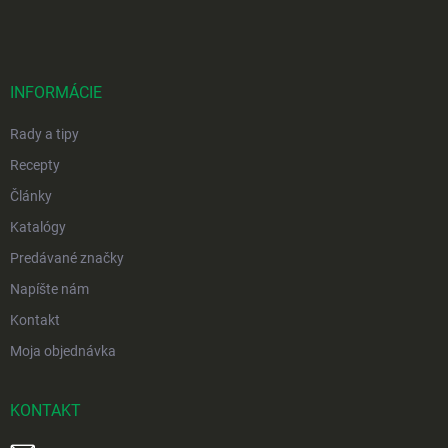
á
p
ä
t
i
INFORMÁCIE
e
Rady a tipy
Recepty
Články
Katalógy
Predávané značky
Napíšte nám
Kontakt
Moja objednávka
KONTAKT