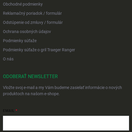
Obchodné podmienky
Reklamačný poriadok / formulár
Odstúpenie od zmluvy / formulár
Ochrana osobných údajov
Podmienky súťaže
Podmienky súťaže o gril Traeger Ranger
O nás
ODOBERAŤ NEWSLETTER
Vložte svoj e-mail a my Vám budeme zasielať informácie o nových
produktoch na našom e-shope.
EMAIL