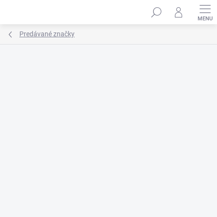
Prejsť
na
obsah
Predávané značky