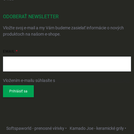
ODOBERAŤ NEWSLETTER
Vložte svoj e-mail a my Vám budeme zasielať informácie o nových
produktoch na našom e-shope.
EMAIL
Vložením e-mailu súhlasíte s
podmienkami ochrany osobných údajov
Prihlásiť sa
Softspaworld - prenosné vírivky •
Kamado Joe - keramické grily •