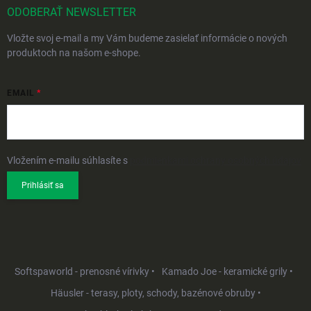
ODOBERAŤ NEWSLETTER
Vložte svoj e-mail a my Vám budeme zasielať informácie o nových
produktoch na našom e-shope.
EMAIL
Vložením e-mailu súhlasíte s
podmienkami ochrany osobných údajov
Prihlásiť sa
Softspaworld - prenosné vírivky •
Kamado Joe - keramické grily •
Häusler - terasy, ploty, schody, bazénové obruby •