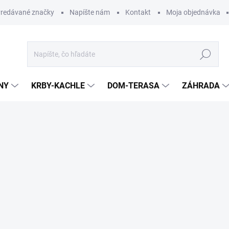
redávané značky
Napíšte nám
Kontakt
Moja objednávka
Hľadať
NY
KRBY-KACHLE
DOM-TERASA
ZÁHRADA