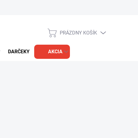
PRÁZDNY KOŠÍK
NÁKUPNÝ
KOŠÍK
DARČEKY
AKCIA