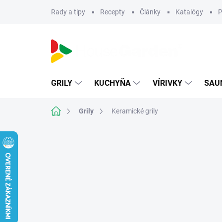
Prejsť
Rady a tipy
Recepty
Články
Katalógy
P
na
obsah
GRILY
KUCHYŇA
VÍRIVKY
SAU
Domov
Grily
Keramické grily