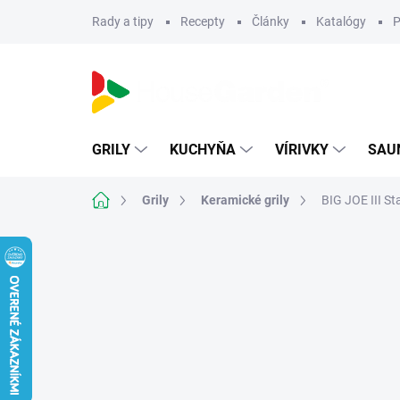
Prejsť
Rady a tipy
Recepty
Články
Katalógy
P
na
obsah
GRILY
KUCHYŇA
VÍRIVKY
SAU
Domov
Grily
Keramické grily
BIG JOE III S