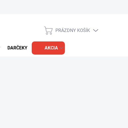
PRÁZDNY KOŠÍK
NÁKUPNÝ
KOŠÍK
DARČEKY
AKCIA