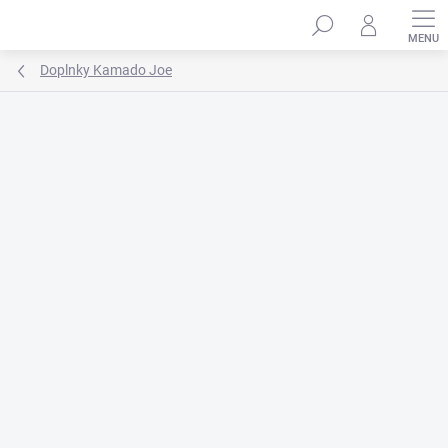
Prejsť
na
obsah
Doplnky Kamado Joe