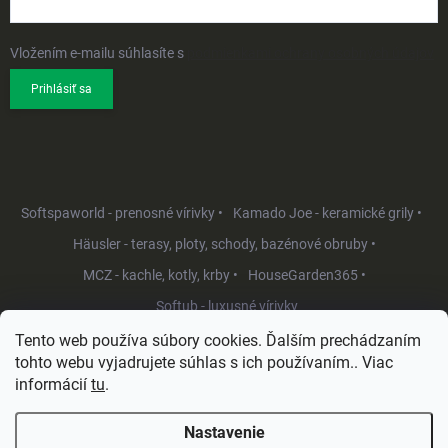
Vložením e-mailu súhlasíte s
podmienkami ochrany osobných údajov
Prihlásiť sa
Softspaworld - prenosné vírivky •
Kamado Joe - keramické grily •
Häusler - terasy, ploty, schody, bazénové obruby •
MCZ - kachle, kotly, krby •
HouseGarden365 •
Softub - luxusné vírivky
Tento web používa súbory cookies. Ďalším prechádzaním
tohto webu vyjadrujete súhlas s ich používaním.. Viac
informácií
tu
.
Nastavenie