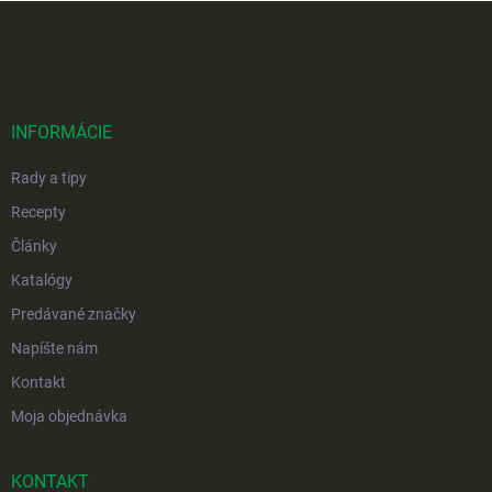
Z
á
p
ä
t
i
INFORMÁCIE
e
Rady a tipy
Recepty
Články
Katalógy
Predávané značky
Napíšte nám
Kontakt
Moja objednávka
KONTAKT