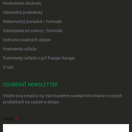
Hodnotenie obchodu
Obchodné podmienky
Reklamačný poriadok / formulár
Odstúpenie od zmluvy / formulár
Ochrana osobných údajov
Podmienky súťaže
Podmienky súťaže o gril Traeger Ranger
O nás
ODOBERAŤ NEWSLETTER
Vložte svoj e-mail a my Vám budeme zasielať informácie o nových
produktoch na našom e-shope.
EMAIL