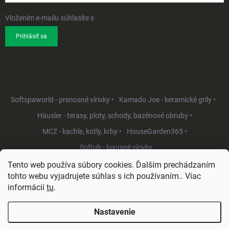
Vložením e-mailu súhlasíte s
podmienkami ochrany osobných údajov
Prihlásiť sa
Softspaworld - prenosné vírivky •
Kamado Joe - keramické grily •
Häusler - terasy, ploty, schody, bazénové obruby •
MCZ - kachle, kotly, krby •
HouseGarden365 •
Softub - luxusné vírivky
Tento web používa súbory cookies. Ďalším prechádzaním
tohto webu vyjadrujete súhlas s ich používaním.. Viac
informácií
tu
.
Nastavenie