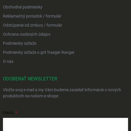
Obchodné podmienky
Reklamačný poriadok / formulár
Odstúpenie od zmluvy / formulár
Ochrana osobných údajov
Podmienky súťaže
Podmienky súťaže o gril Traeger Ranger
O nás
ODOBERAŤ NEWSLETTER
Vložte svoj e-mail a my Vám budeme zasielať informácie o nových
produktoch na našom e-shope.
EMAIL