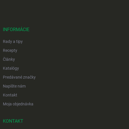
á
p
ä
t
i
INFORMÁCIE
e
Rady a tipy
Recepty
Články
Katalógy
Predávané značky
Napíšte nám
Kontakt
Moja objednávka
KONTAKT