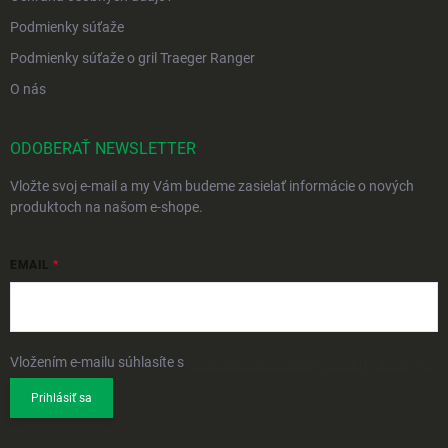
Podmienky súťaže
Podmienky súťaže o gril Traeger Ranger
O nás
ODOBERAŤ NEWSLETTER
Vložte svoj e-mail a my Vám budeme zasielať informácie o nových
produktoch na našom e-shope.
EMAIL
Vložením e-mailu súhlasíte s
podmienkami ochrany osobných údajov
Prihlásiť sa