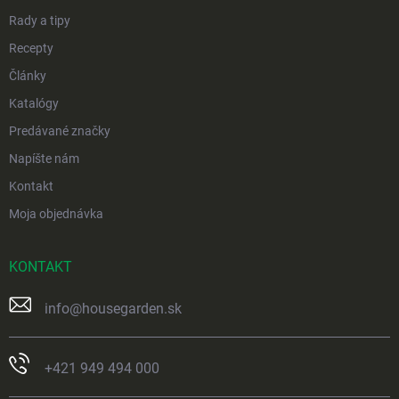
e
Rady a tipy
Recepty
Články
Katalógy
Predávané značky
Napíšte nám
Kontakt
Moja objednávka
KONTAKT
info
@
housegarden.sk
+421 949 494 000