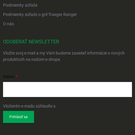
Podmienky súťaže
Podmienky súťaže o gril Traeger Ranger
O nás
ODOBERAŤ NEWSLETTER
Vložte svoj e-mail a my Vám budeme zasielať informácie o nových
produktoch na našom e-shope.
EMAIL
Vložením e-mailu súhlasíte s
podmienkami ochrany osobných údajov
Prihlásiť sa