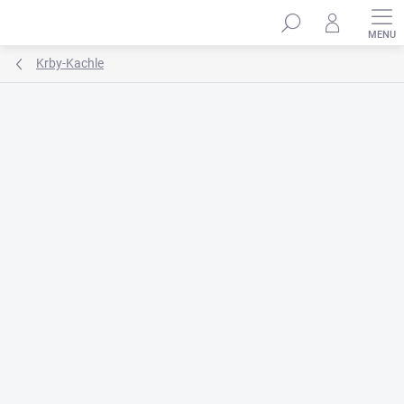
Prejsť
na
obsah
Krby-Kachle